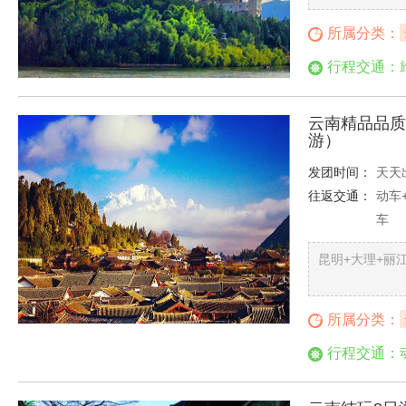
所属分类：
行程交通：
云南精品品质
游）
发团时间：
天天
往返交通：
动车
车
昆明+大理+丽
所属分类：
行程交通：