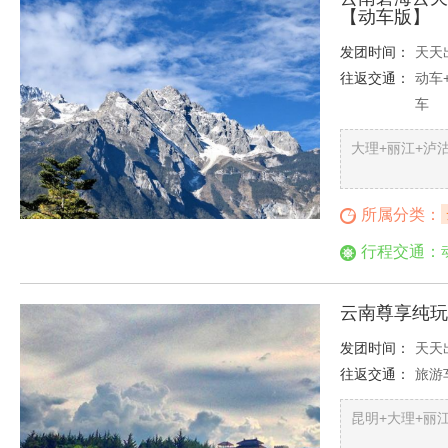
【动车版】
发团时间：
天天
往返交通：
动车
车
大理+丽江+泸
所属分类：
行程交通：
云南尊享纯玩
发团时间：
天天
往返交通：
旅游
昆明+大理+丽