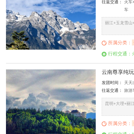
往返交通：
火车
车
丽江+玉龙雪山
所属分类：
行程交通：
云南尊享纯玩
发团时间：
天天
往返交通：
旅游
昆明+大理+丽
所属分类：